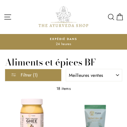
Passer
au
contenu
NAVIGATION
REC
EXPÉDIÉ DANS
24 heures
Diaporama
Pause
Aliments et épices BF
APPLIQUER
Filtrer (1)
18 items