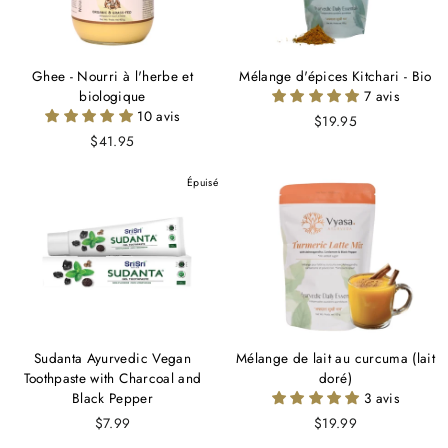
Ghee - Nourri à l'herbe et
Mélange d'épices Kitchari - Bio
biologique
7 avis
10 avis
$19.95
$41.95
Épuisé
Sudanta Ayurvedic Vegan
Mélange de lait au curcuma (lait
Toothpaste with Charcoal and
doré)
Black Pepper
3 avis
$7.99
$19.99