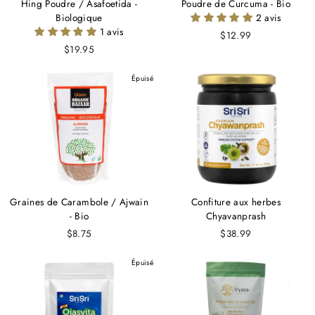
Hing Poudre / Asafoetida -
Poudre de Curcuma - Bio
Biologique
2 avis
1 avis
$12.99
$19.95
Épuisé
Graines de Carambole / Ajwain
Confiture aux herbes
- Bio
Chyavanprash
$8.75
$38.99
Épuisé