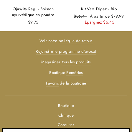
Ojasvita Ragi - Boisson
Kit Vata Digest - Bio
ayurvédique en poudre
Prix
Prix
$86.44
À partir de $79.99
régulier
réduit
$9.75
Épargnez $6.45
Voir notre
politique de retour
Rejoindre le programme d'avocat
Magasinez
tous les produits
Boutique
Remèdes
Favoris
de la boutique
Boutique
Clinique
Consulter