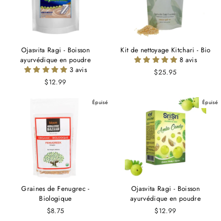
Ojasvita Ragi - Boisson
Kit de nettoyage Kitchari - Bio
ayurvédique en poudre
8 avis
3 avis
$25.95
$12.99
Épuisé
Épuisé
Graines de Fenugrec -
Ojasvita Ragi - Boisson
Biologique
ayurvédique en poudre
$8.75
$12.99